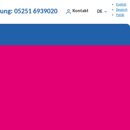
English
lung:
05251 6939020
Deutsch
Kontakt
DE
Polski