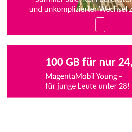
und unkomplizierter Wechsel 
100 GB für nur 24
MagentaMobil Young –
für junge Leute unter 28!