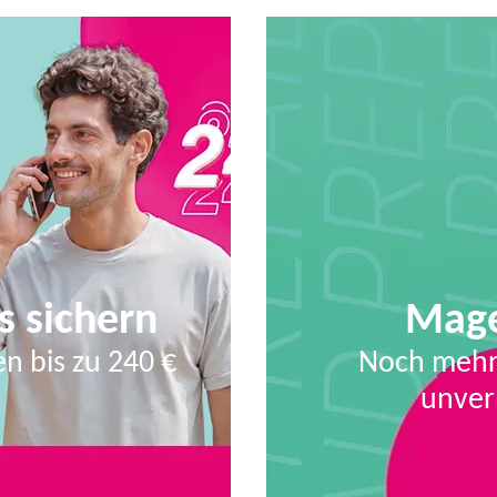
s sichern
Mage
n bis zu 240 €
Noch mehr
unver