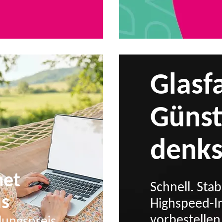
Glasfa
Günsti
denks
net
Schnell. Stab
s
Highspeed-I
vorbestellen
lungspreis