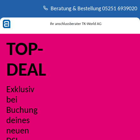
Beratung & Bestellung
05251 6939020
Ihr anschlussberater
TK-World AG
TOP-
DEAL
Exklusiv
bei
Buchung
deines
neuen