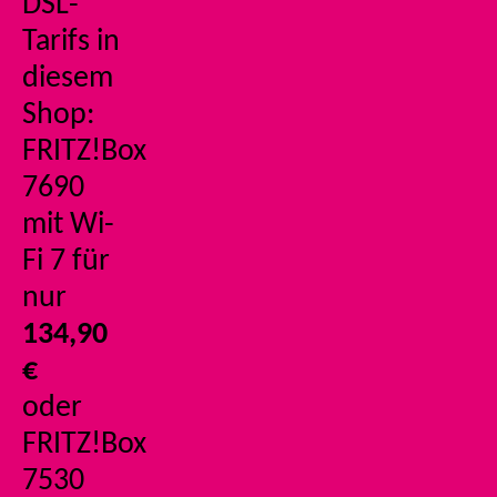
DSL-
Tarifs in
diesem
Shop:
FRITZ!Box
7690
mit Wi-
Fi 7 für
nur
134,90
€
oder
FRITZ!Box
7530