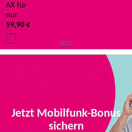
AX für
nur
59,90 €
Jetzt Mobilfunk-Bonus
sichern